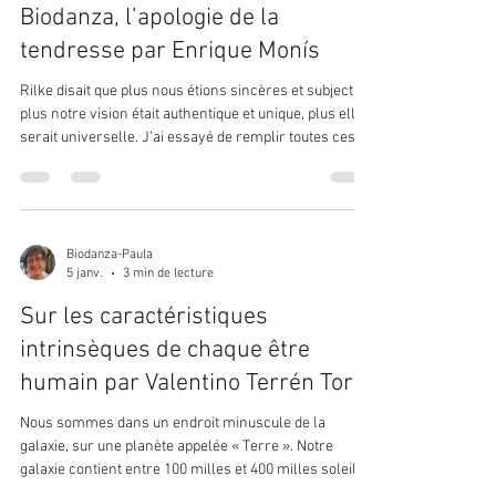
posons l
Biodanza, l’apologie de la
tendresse par Enrique Monís
Rilke disait que plus nous étions sincères et subjectifs,
plus notre vision était authentique et unique, plus elle
serait universelle. J’ai essayé de remplir toutes ces
conditions au moment de décrire ma vivencia avec la
Biodanza. Tous ceux d’entre nous qui viennent à la
Biodanza, que nous le sachions ou non, nous faisons
un pacte non déclaré, un pacte silencieux. Nous
créons délibérément un espace et un temps. Nous
Biodanza-Paula
5 janv.
3 min de lecture
attribuons à cet espace et à ce temps des lois, des lois
q
Sur les caractéristiques
intrinsèques de chaque être
humain par Valentino Terrén Toro
Nous sommes dans un endroit minuscule de la
galaxie, sur une planète appelée « Terre ». Notre
galaxie contient entre 100 milles et 400 milles soleils.
Un de ces soleils est celui qui nous offre sa chaleur