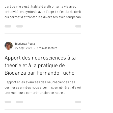
L’art de vivre est l’habileté à affronter la vie avec
créativité, en syntonie avec l’esprit ; c’est la dextérité
qui permet d’affronter les diversités avec tempérance,
de larges critères et innovation. Il consiste à choisir
un parcours qui nous unit à nous-même, aux autres et
à l’Univers, dans la recherche d’une unité avec tout ce
qui est. L’évolution de l’être humain nous montre que
celui qui trouve et se réconcilie avec sa propre vérité,
Biodanza-Paula
29 sept. 2025
5 min de lecture
et vit en accord avec elle, se doi
Apport des neurosciences à la
théorie et à la pratique de
Biodanza par Fernando Tucho
L’apport et les avancées des neurosciences ces
dernières années nous a permis, en général, d’avoir
une meilleure compréhension de notre...