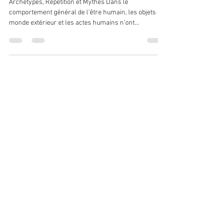
Archétypes, Répétition et Mythes Dans le
comportement général de l’être humain, les objets du
monde extérieur et les actes humains n’ont...
Biodanza-Paula
1 mars 2025
5 min de lecture
Le chemin de l’âme par Carlos
Manuel Dias
Stage vivenciel de Biodanza sur les archétypes
universels du Tarot. Qu’est-ce que le Tarot ? C’est un
art divinatoire C’est une...
Biodanza-Paula
1 févr. 2025
5 min de lecture