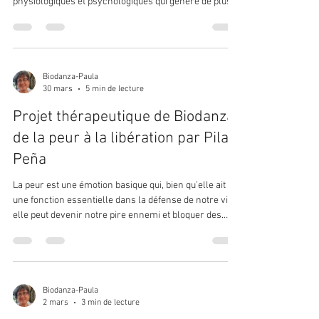
physiologiques et psychologiques qui génère de plus
des altérations dans la relation de couple, chez le
futur père et dans le milieu familial proche. Bien que
l’histoire du nouvel être commence quand on
commence à penser à la possibilité de son arrivée,
quand on l’imagine, quand on le nomme, son
Biodanza-Paula
30 mars
5 min de lecture
existence réelle se concrétise seulement quand
l’ovule est fécondée par le spermato
Projet thérapeutique de Biodanza:
de la peur à la libération par Pilar
Peña
La peur est une émotion basique qui, bien qu’elle ait
une fonction essentielle dans la défense de notre vie,
elle peut devenir notre pire ennemi et bloquer des
aspects fondamentaux qui nous empêchent d’être
heureux. Le Projet Minotaure est une extension de la
Biodanza qui permet au participant d’identifier ses
peurs de base, d’affronter et de dépasser avec succès
des défis spécifiques et ainsi devenir protagoniste de
Biodanza-Paula
2 mars
3 min de lecture
son propre processus de guérison. Si nous nous