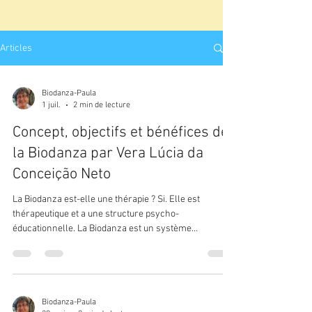
Articles
Biodanza-Paula
1 juil.
2 min de lecture
Concept, objectifs et bénéfices de
la Biodanza par Vera Lúcia da
Conceição Neto
La Biodanza est-elle une thérapie ? Si. Elle est
thérapeutique et a une structure psycho-
éducationnelle. La Biodanza est un système
d’intégration humaine, de rénovation organique, de
rééducation affective et de réapprentissage des
fonctions originaires de vie. Qu’est-ce que tout cela
signifie ? Allons par étapes. Intégration = veut dire
appartenir à la totalité. L’intégration présente trois
Biodanza-Paula