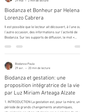
29 mai
2 min de lecture
aspects : à soi-même (récupérer son unité
psychophysique), au semblable (restaur
Biodanza et Bonheur par Helena
Lorenzo Cabrera
Il est possible que le lecteur ait découvert, à l’une ou
l’autre occasion, des informations sur l’activité de
Biodanza. Sur les supports de diffusion, le mot «
bonheur » est souvent sous-entendu. Il nous plaît de
penser que la pratique de la Biodanza permet
d’atteindre l’état tant attendu de bonheur que tout être
humain vise pendant toute sa vie. La réalité est que la
participation à ces séances magiques de mouvement,
Biodanza-Paula
29 avr.
20 min de lecture
de musique et de silence, contribue au développement
des c
Biodanza et gestation: une
proposition intégratrice de la vie
par Luz Miriam Arteaga Alzate
1. INTRODUCTION La gestation est, pour la mère, une
période de grands changements anatomiques,