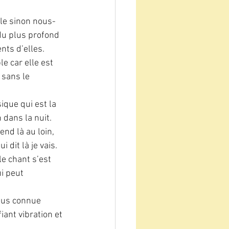
ile sinon nous-
du plus profond 
nts d’elles.
 car elle est 
sans le 
ue qui est la 
dans la nuit. 
nd là au loin, 
i dit là je vais.
le chant s’est 
i peut 
lus connue 
ant vibration et 