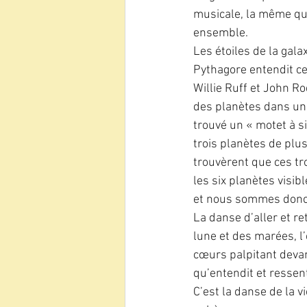
musicale, la même qui
ensemble. 
Les étoiles de la gala
Pythagore entendit c
Willie Ruff et John Ro
des planètes dans un 
trouvé un « motet à s
trois planètes de plu
trouvèrent que ces tr
les six planètes visi
et nous sommes donc 
La danse d’aller et re
lune et des marées, l
cœurs palpitant devan
qu’entendit et ressen
C’est la danse de la v