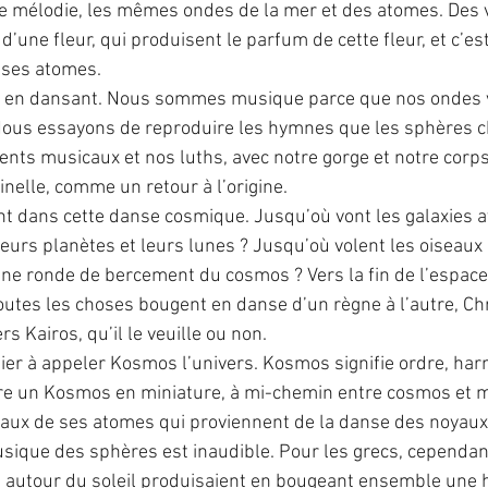
 mélodie, les mêmes ondes de la mer et des atomes. Des v
d’une fleur, qui produisent le parfum de cette fleur, et c’es
e ses atomes.
 en dansant. Nous sommes musique parce que nos ondes v
 Nous essayons de reproduire les hymnes que les sphères c
ments musicaux et nos luths, avec notre gorge et notre cor
inelle, comme un retour à l’origine.
 dans cette danse cosmique. Jusqu’où vont les galaxies a
, leurs planètes et leurs lunes ? Jusqu’où volent les oiseaux 
 une ronde de bercement du cosmos ? Vers la fin de l’espac
Toutes les choses bougent en danse d’un règne à l’autre, Ch
s Kairos, qu’il le veuille ou non.
ier à appeler Kosmos l’univers. Kosmos signifie ordre, har
tre un Kosmos en miniature, à mi-chemin entre cosmos et 
aux de ses atomes qui proviennent de la danse des noyaux 
sique des sphères est inaudible. Pour les grecs, cependant
s autour du soleil produisaient en bougeant ensemble une 