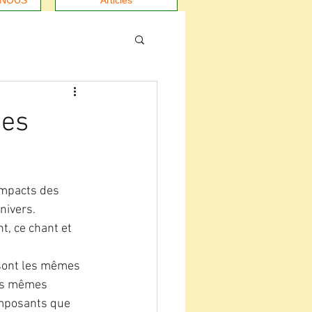
-NOUS
Articles
mes
ompacts des 
nivers.
, ce chant et 
 sont les mêmes 
les mêmes 
omposants que 