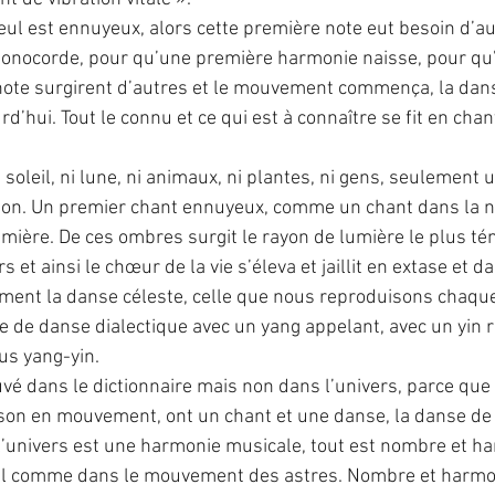
ul est ennuyeux, alors cette première note eut besoin d’a
monocorde, pour qu’une première harmonie naisse, pour qu’il
 note surgirent d’autres et le mouvement commença, la da
d’hui. Tout le connu et ce qui est à connaître se fit en chan
i soleil, ni lune, ni animaux, ni plantes, ni gens, seulement 
ion. Un premier chant ennuyeux, comme un chant dans la nu
umière. De ces ombres surgit le rayon de lumière le plus tén
s et ainsi le chœur de la vie s’éleva et jaillit en extase et d
ent la danse céleste, celle que nous reproduisons chaqu
e de danse dialectique avec un yang appelant, avec un yin 
us yang-yin.
vé dans le dictionnaire mais non dans l’univers, parce que 
son en mouvement, ont un chant et une danse, la danse de l
l’univers est une harmonie musicale, tout est nombre et h
 comme dans le mouvement des astres. Nombre et harmoni