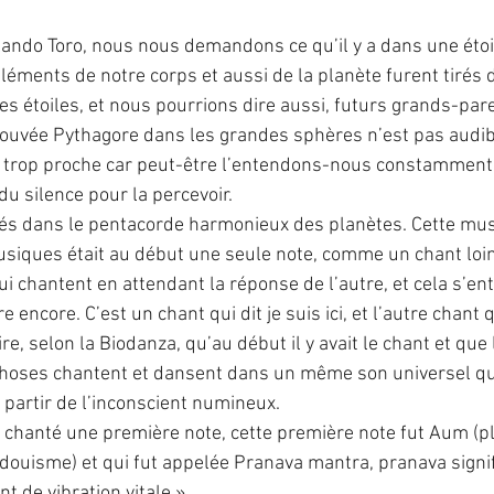
Rolando Toro, nous nous demandons ce qu’il y a dans une éto
ents de notre corps et aussi de la planète furent tirés 
es étoiles, et nous pourrions dire aussi, futurs grands-pare
ouvée Pythagore dans les grandes sphères n’est pas audible
si trop proche car peut-être l’entendons-nous constamment 
u silence pour la percevoir.
dans le pentacorde harmonieux des planètes. Cette musiq
siques était au début une seule note, comme un chant loin 
chantent en attendant la réponse de l’autre, et cela s’ente
 encore. C’est un chant qui dit je suis ici, et l’autre chant qu
, selon la Biodanza, qu’au début il y avait le chant et que 
 choses chantent et dansent dans un même son universel qu
 partir de l’inconscient numineux.
 chanté une première note, cette première note fut Aum (p
uisme) et qui fut appelée Pranava mantra, pranava signifi
 de vibration vitale ».