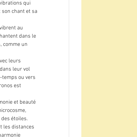
ibrations qui 
t son chant et sa 
ibrent au 
hantent dans le 
ps, comme un 
vec leurs 
dans leur vol 
e-temps ou vers 
ronos est 
monie et beauté 
microcosme, 
des étoiles.
 les distances 
harmonie 