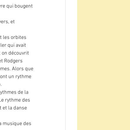
yre qui bougent 
ers, et 
 les orbites 
er qui avait 
 on découvrit 
et Rodgers 
hmes. Alors que 
font un rythme 
.
rythmes de la 
Le rythme des 
 et la danse 
 la musique des 