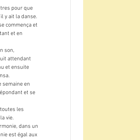
utres pour que 
 y ait la danse. 
nse commença et 
tant et en 
un son, 
it attendant 
u et ensuite 
ansa.
e semaine en 
répondant et se 
toutes les 
a vie.
armonie, dans un 
e est égal aux 