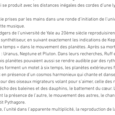
 se produit avec les distances inégales des cordes d’une l
xie prises par les mains dans une ronde d’initiation de l’univ
ette musique.
dgers de l’université de Yale au 20ème siècle reproduisirent
synthétiseur, en suivant exactement les indications de Kepl
ix temps » dans le mouvement des planètes. Après sa mort
s : Uranus, Neptune et Pluton. Dans leurs recherches, Ruff 
ois planètes pouvaient aussi se rendre audible par des ryt
bles forment un motet à six temps, les planètes extérieures 
en présence d’un cosmos harmonieux qui chante et danse
tour des oiseaux migrateurs volant pour s’aimer, celle des 
’écho des baleines et des dauphins, le battement du cœur. 
t la présence de l’autre, le mouvement des astres, le chant
tit Pythagore.
ie, l’unité dans l’apparente multiplicité, la reproduction de