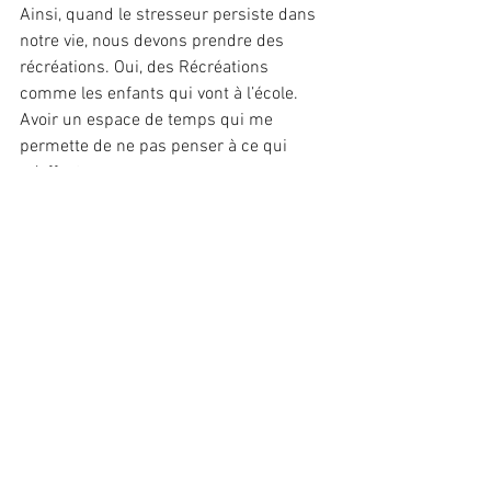
Ainsi, quand le stresseur persiste dans 
notre vie, nous devons prendre des 
récréations. Oui, des Récréations 
comme les enfants qui vont à l’école. 
Avoir un espace de temps qui me 
permette de ne pas penser à ce qui 
m’affecte.
En ce sens, la Biodanza est une activité 
fantastique pour alléger le stress 
quotidien. Un espace où je peux danser 
sans être jugé, où je me prépare à 
donner et recevoir la qualification à 
l’autre et de l’autre.
La proposition de la Biodanza est d’agir 
par des exercices spécifiques qui 
amène au maintien de notre 
homéostasie, qui n’est ni plus ni moins 