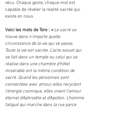
vécu. Chaque geste, chaque mot est 
capable de révéler la réalité sacrée qui 
existe en nous.
Voici les mots de Toro : 
« 
Le sacré se 
trouve dans n’importe quelle 
circonstance de la vie qui se passe. 
Toute la vie est sacrée. L’acte sexuel qui 
se fait dans un temple ou celui qui se 
réalise dans une chambre d’hôtel 
misérable ont la même condition de 
sacré. Quand les personnes sont 
connectées avec amour, elles recyclent 
l’énergie cosmique, elles vivent l’amour 
éternel d’Aphrodite et d’Apollon. L’homme 
fatigué qui marche dans la rue parce 
qu’il n’a pas d’argent pour le bus est 
aussi un marcheur d’éternité. L’enfant 
dans les bras de la Vierge Marie et 