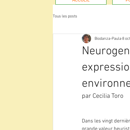
ACCUEIL
F
Tous les posts
Biodanza-Paula
8 oc
Neurogenè
expressio
environn
par Cecilia Toro
Dans les vingt derniè
grande valeur heurist