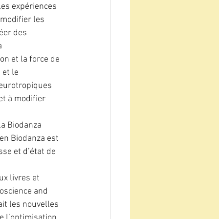
les expériences 
modifier les 
éer des 
a 
n et la force de 
et le 
eurotropiques 
et à modifier 
la Biodanza 
en Biodanza est 
se et d’état de 
x livres et 
roscience and 
it les nouvelles 
e l’optimisation 