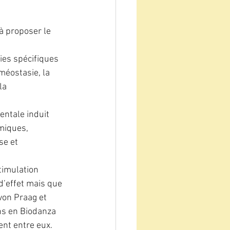
à proposer le 
ies spécifiques 
méostasie, la 
la 
ntale induit 
miques, 
se et 
timulation 
d’effet mais que 
von Praag et 
ons en Biodanza 
ent entre eux.