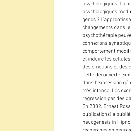
psychologiques. La pr
psychologiques module
gènes ? L’apprentiss
changements dans les 
psychothérapie peuven
connexions synaptique
comportement modifie
et induire les cellule
des émotions et des c
Cette découverte expli
dans l’expression gén
très intense. Les exer
régression par des d
En 2002, Ernest Rossi
publications) a publié
neuogenesis in Hipnosi
recherches en neurosci