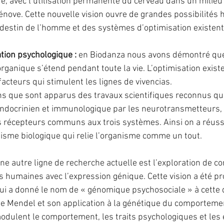
e, avec l’utilisation permanente du cerveau dans un milieu e
nove. Cette nouvelle vision ouvre de grandes possibilités 
destin de l’homme et des systèmes d’optimisation existenti
tion psychologique : 
en Biodanza nous avons démontré que 
organique s’étend pendant toute la vie. L’optimisation existe
acteurs qui stimulent les lignes de vivencias.
ans que sont apparus des travaux scientifiques reconnus qui
endocrinien et immunologique par les neurotransmetteurs, 
récepteurs communs aux trois systèmes. Ainsi on a réussi à
sme biologique qui relie l’organisme comme un tout.
ne autre ligne de recherche actuelle est l’exploration de 
es humaines avec l’expression génique. Cette vision a été p
ui a donné le nom de « génomique psychosociale » à cette d
de Mendel et son application à la génétique du comporteme
dulent le comportement, les traits psychologiques et les 