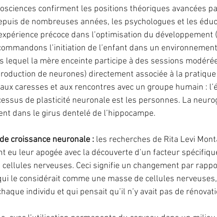
sciences confirment les positions théoriques avancées par
puis de nombreuses années, les psychologues et les éduca
’expérience précoce dans l’optimisation du développement 
ommandons l’initiation de l’enfant dans un environnement 
ns lequel la mère enceinte participe à des sessions modérées
oduction de neurones) directement associée à la pratique 
, aux caresses et aux rencontres avec un groupe humain : l’
cessus de plasticité neuronale est les personnes. La neuro
ent dans le girus dentelé de l’hippocampe.
 de croissance neuronale : 
les recherches de Rita Levi Montal
t eu leur apogée avec la découverte d’un facteur spécifiqu
 cellules nerveuses. Ceci signifie un changement par rapport
qui le considérait comme une masse de cellules nerveuses,
haque individu et qui pensait qu’il n’y avait pas de rénovati