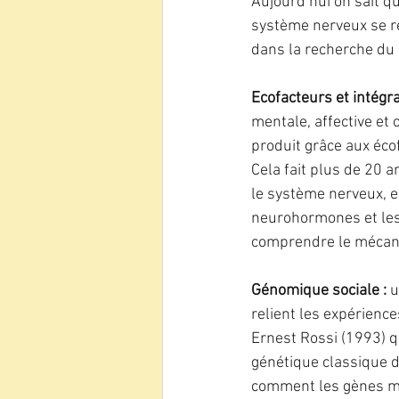
Aujourd’hui on sait qu
système nerveux se ré
dans la recherche du 
Ecofacteurs et intégra
mentale, affective et 
produit grâce aux écof
Cela fait plus de 20 
le système nerveux, 
neurohormones et les 
comprendre le mécani
Génomique sociale : 
u
relient les expérienc
Ernest Rossi (1993) q
génétique classique 
comment les gènes mo