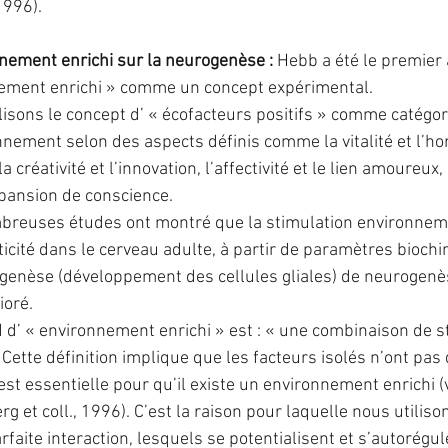
1996).
nnement enrichi sur la neurogenèse : 
Hebb a été le premier 
nement enrichi » comme un concept expérimental.
lisons le concept d’ « écofacteurs positifs » comme catégor
nnement selon des aspects définis comme la vitalité et l’ho
 la créativité et l’innovation, l’affectivité et le lien amoureux, 
pansion de conscience.
breuses études ont montré que la stimulation environneme
icité dans le cerveau adulte, à partir de paramètres biochi
iogenèse (développement des cellules gliales) de neurogenè
ioré.
d d’ « environnement enrichi » est : « une combinaison de s
 Cette définition implique que les facteurs isolés n’ont pas 
i est essentielle pour qu’il existe un environnement enrichi (
rg et coll., 1996). C’est la raison pour laquelle nous utilis
faite interaction, lesquels se potentialisent et s’autorégul