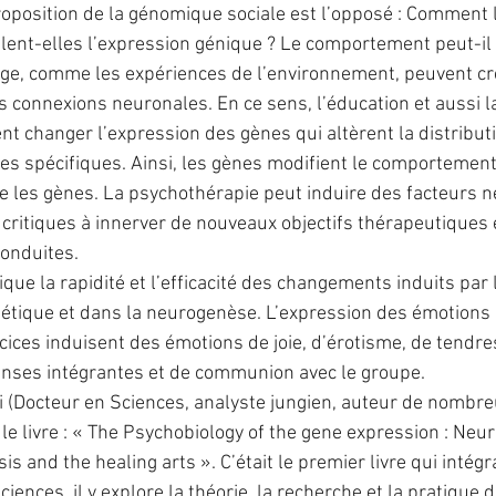
oposition de la génomique sociale est l’opposé : Comment 
nt-elles l’expression génique ? Le comportement peut-il 
age, comme les expériences de l’environnement, peuvent cr
connexions neuronales. En ce sens, l’éducation et aussi l
t changer l’expression des gènes qui altèrent la distributio
s spécifiques. Ainsi, les gènes modifient le comportement 
 les gènes. La psychothérapie peut induire des facteurs n
s critiques à innerver de nouveaux objectifs thérapeutiques 
onduites.
que la rapidité et l’efficacité des changements induits par 
étique et dans la neurogenèse. L’expression des émotions 
cices induisent des émotions de joie, d’érotisme, de tendres
anses intégrantes et de communion avec le groupe.
 (Docteur en Sciences, analyste jungien, auteur de nombreu
 le livre : « The Psychobiology of the gene expression : Neu
s and the healing arts ». C’était le premier livre qui intégra
ences, il y explore la théorie, la recherche et la pratique d