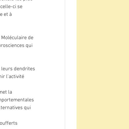
elle-ci se 
e et à 
t Moléculaire de 
urosciences qui 
 leurs dendrites 
r l’activité 
et la 
omportementales 
lternatives qui 
oufferts 