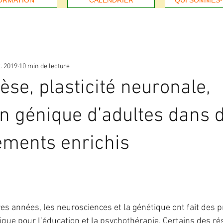
ORMATION
CALENDRIER
QUI SOMMES
t. 2019
10 min de lecture
se, plasticité neuronale,
n génique d’adultes dans 
ements enrichis
res années, les neurosciences et la génétique ont fait des p
ique pour l’éducation et la psychothérapie. Certains des rés