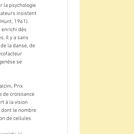
 la psychologie 
teurs insistent 
(Hunt, 1961).
enrichi dès 
. Il y a sans 
de la danse, de 
écofacteur 
genèse se 
cini, Prix 
e de croissance 
 à la vision 
 dont le nombre 
on de cellules 