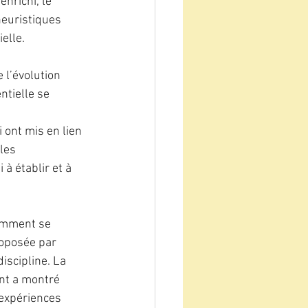
nrichi, le 
heuristiques 
elle.
l’évolution 
ntielle se 
 ont mis en lien 
les 
 établir et à 
comment se 
roposée par 
iscipline. La 
nt a montré 
expériences 