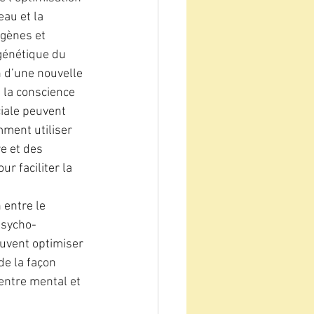
au et la 
 gènes et 
génétique du 
n d’une nouvelle 
 la conscience 
iale peuvent 
ment utiliser 
e et des 
r faciliter la 
entre le 
psycho-
uvent optimiser 
de la façon 
entre mental et 