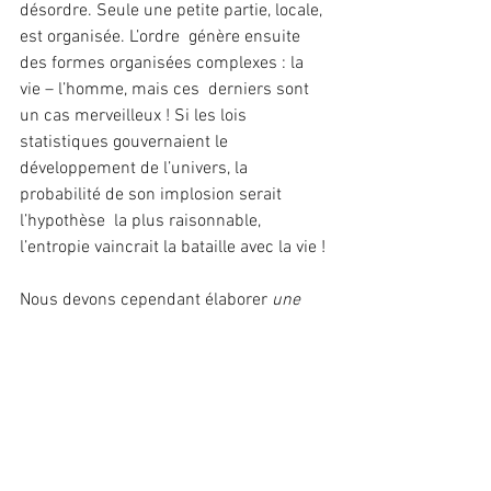
désordre. Seule une petite partie, locale, 
est organisée. L’ordre  génère ensuite 
des formes organisées complexes : la 
vie – l’homme, mais ces  derniers sont 
un cas merveilleux ! Si les lois 
statistiques gouvernaient le  
développement de l’univers, la 
probabilité de son implosion serait 
l’hypothèse  la plus raisonnable, 
l’entropie vaincrait la bataille avec la vie !
Nous devons cependant élaborer 
une 
conception unitaire de l’univers
, qui voit 
ordre et organisation  alimentés par le 
désordre, tirant leur énergie du chaos, 
dans lequel la  cosmogenèse produit 
ordre et organisation non comme des 
phénomènes déviants mais  comme des 
phénomènes centraux de l’univers et 