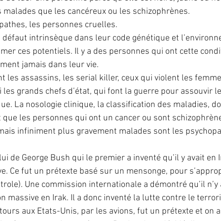
s malades que les cancéreux ou les schizophrènes.
opathes, les personnes cruelles.
défaut intrinsèque dans leur code génétique et l’environn
imer ces potentiels. Il y a des personnes qui ont cette condi
iment jamais dans leur vie.
les assassins, les serial killer, ceux qui violent les femme
 les grands chefs d’état, qui font la guerre pour assouvir l
e. La nosologie clinique, la classification des maladies, do
t que les personnes qui ont un cancer ou sont schizophrèn
ais infiniment plus gravement malades sont les psychopat
lui de George Bush qui le premier a inventé qu’il y avait en
e. Ce fut un prétexte basé sur un mensonge, pour s’appropr
étrole). Une commission internationale a démontré qu’il n’y 
 massive en Irak. Il a donc inventé la lutte contre le terror
tours aux Etats-Unis, par les avions, fut un prétexte et on