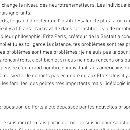
 change le niveau des neurotransmetteurs. Les individuali
is ignorants. 
erls, le grand directeur de l’institut Esalen, le plus fameux i
é il y a 50 ans. J’ai travaillé dans cet institut il y a de no
nd leur philosophie. Fritz Perls, créateur de la Gestalt a cons
 moi et tu es toi, garde la distance, tes problèmes sont tes 
es problèmes sont mes problèmes ; je ne suis pas là pour s
s rencontrons, c’est bien et si nous ne nous rencontrons pas
la pensée d’un grand nombre d’individualistes américains qu
ème siècle. Je ne mets pas en doute qu’aux Etats-Unis il y a
les familles, des poètes très importants mais l’idéologie in
oposition de Perls a été dépassée par les nouvelles propos
 je suis moi et tu fais partie de moi. Je suis ici pour satisfai