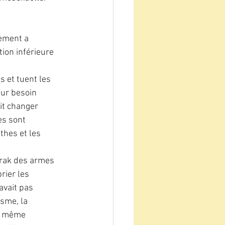
ement a 
tion inférieure 
s et tuent les 
eur besoin 
it changer 
es sont 
hes et les 
 Irak des armes 
ier les 
avait pas 
isme, la 
 a même 