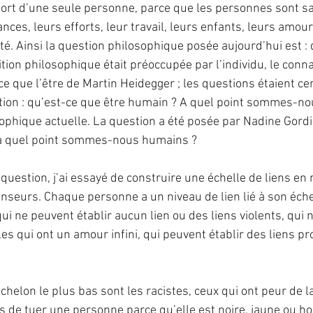
 mort d’une seule personne, parce que les personnes sont s
ances, leurs efforts, leur travail, leurs enfants, leurs amour
té. Ainsi la question philosophique posée aujourd’hui est : 
tion philosophique était préoccupée par l’individu, le conn
ce que l’être de Martin Heidegger ; les questions étaient ce
stion : qu’est-ce que être humain ? A quel point sommes-n
sophique actuelle. La question a été posée par Nadine Gordi
u’à quel point sommes-nous humains ? 
e question, j’ai essayé de construire une échelle de liens en
nseurs. Chaque personne a un niveau de lien lié à son éche
qui ne peuvent établir aucun lien ou des liens violents, qui 
es qui ont un amour infini, qui peuvent établir des liens p
chelon le plus bas sont les racistes, ceux qui ont peur de la
s de tuer une personne parce qu’elle est noire, jaune ou h