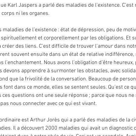
que Karl Jaspers a parlé des maladies de l’existence. C’est 
 corps ni les organes.
 maladies de l’existence : état de dépression, peu de motiva
 spirituellement et corporellement par les obligations. Et su
 à créer des liens. C’est difficile de trouver l’amour dans not
rent souvent ensuite dans un état de relative indifférence, 
ans l’enchantement. Nous avons l’obligation d’être heureux, 
s devons apprendre à surmonter les obstacles, avec solidari
fond que la frivolité de la conversation. Beaucoup de perso
 font dans ce monde, elles se sentent seules. Qu’est ce que
s ces questions ont une seule réponse ; parce que nous ne
 pas nous connecter avec ce qui est vivant.
rdinaire est Arthur Jorès qui a parlé des maladies de la civi
adies. Il a découvert 2000 maladies qui avait un diagnostic cl