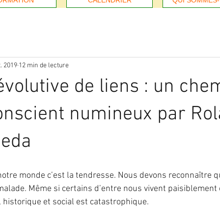
ORMATION
CALENDRIER
QUI SOMMES
t. 2019
12 min de lecture
évolutive de liens : un che
conscient numineux par Ro
neda
otre monde c’est la tendresse. Nous devons reconnaître q
 malade. Même si certains d’entre nous vivent paisiblement e
historique et social est catastrophique.