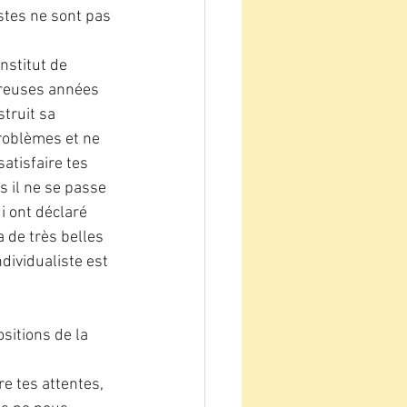
stes ne sont pas 
nstitut de 
mbreuses années 
truit sa 
problèmes et ne 
atisfaire tes 
 il ne se passe 
i ont déclaré 
 de très belles 
dividualiste est 
itions de la 
re tes attentes, 