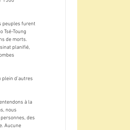
r 1500 
s peuples furent 
ao Tsé-Toung 
ons de morts. 
inat planifié, 
bombes 
 plein d’autres 
entendons à la 
as, nous 
 personnes, des 
e. Aucune 