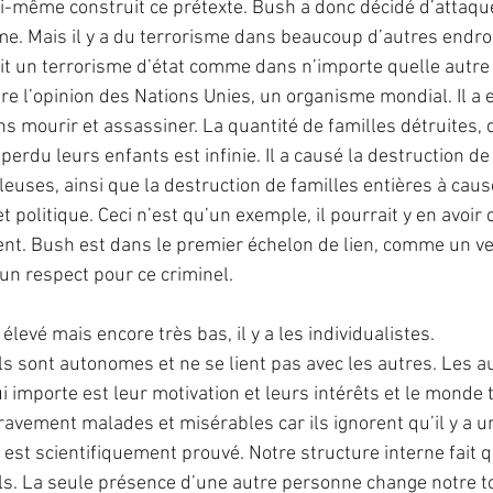
ui-même construit ce prétexte. Bush a donc décidé d’attaque
me. Mais il y a du terrorisme dans beaucoup d’autres endroi
it un terrorisme d’état comme dans n’importe quelle autre di
tre l’opinion des Nations Unies, un organisme mondial. Il a 
s mourir et assassiner. La quantité de familles détruites
perdu leurs enfants est infinie. Il a causé la destruction d
leuses, ainsi que la destruction de familles entières à caus
politique. Ceci n’est qu’un exemple, il pourrait y en avoir 
cent. Bush est dans le premier échelon de lien, comme un ve
cun respect pour ce criminel.
levé mais encore très bas, il y a les individualistes. 
ls sont autonomes et ne se lient pas avec les autres. Les au
i importe est leur motivation et leurs intérêts et le monde
gravement malades et misérables car ils ignorent qu’il y a u
i est scientifiquement prouvé. Notre structure interne fait 
ls. La seule présence d’une autre personne change notre t