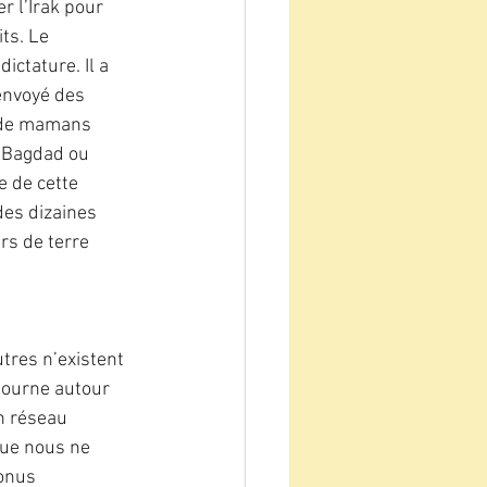
r l’Irak pour 
ts. Le 
ctature. Il a 
envoyé des 
, de mamans 
e Bagdad ou 
e de cette 
des dizaines 
rs de terre 
tres n’existent 
 tourne autour 
n réseau 
que nous ne 
onus 