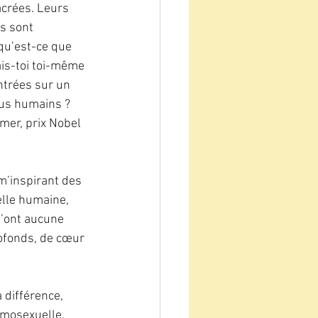
acrées. Leurs 
s sont 
qu’est-ce que 
ais-toi toi-même 
ntrées sur un 
ous humains ? 
mer, prix Nobel 
 m’inspirant des 
lle humaine, 
n’ont aucune 
rofonds, de cœur 
 différence, 
omosexuelle. 