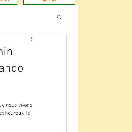
-NOUS
Articles
min
lando
ue nous vivons 
t heureux, le 