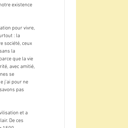
notre existence 
tion pour vivre, 
rtout : la 
re société, ceux 
sans la 
parce que la vie 
té, avec amitié, 
nnes se 
 j’ai pour ne 
 savons pas 
lisation et a 
air. De ces 