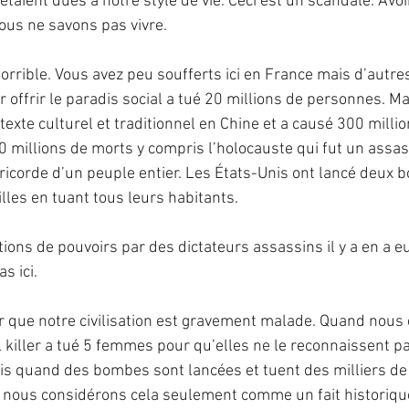
taient dues à notre style de vie. Ceci est un scandale. Avoi
ous ne savons pas vivre.
horrible. Vous avez peu soufferts ici en France mais d’autre
 offrir le paradis social a tué 20 millions de personnes. M
texte culturel et traditionnel en Chine et a causé 300 milli
0 millions de morts y compris l’holocauste qui fut un assass
icorde d’un peuple entier. Les États-Unis ont lancé deux 
lles en tuant tous leurs habitants.
ions de pouvoirs par des dictateurs assassins il y a en a eu
s ici.
que notre civilisation est gravement malade. Quand nous 
l killer a tué 5 femmes pour qu’elles ne le reconnaissent p
is quand des bombes sont lancées et tuent des milliers de
, nous considérons cela seulement comme un fait historiqu