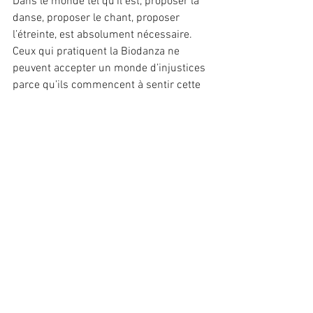
Dans le monde tel qu’il est, proposer la 
danse, proposer le chant, proposer 
l’étreinte, est absolument nécessaire. 
Ceux qui pratiquent la Biodanza ne 
peuvent accepter un monde d’injustices 
parce qu’ils commencent à sentir cette 
communion avec l’espèce humaine. Il 
faut agir, il faut participer, il faut 
dénoncer, il faut étreindre, il faut 
s’engager, il faut s’abandonner.
Le plus grand acte politique qui existe 
est l’étreinte.
Que souhaitent les personnes qui 
pratiquent la Biodanza, elles souhaitent 
éveiller l’énergie de l’amour, la bombe 
atomique de l’amour.