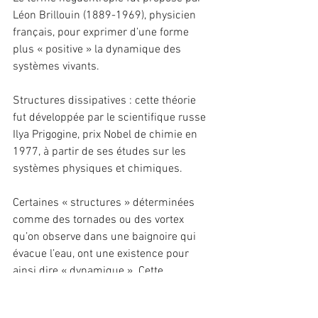
Léon Brillouin (1889-1969), physicien 
français, pour exprimer d’une forme 
plus « positive » la dynamique des 
systèmes vivants.
Structures dissipatives : cette théorie 
fut développée par le scientifique russe 
Ilya Prigogine, prix Nobel de chimie en 
1977, à partir de ses études sur les 
systèmes physiques et chimiques.
Certaines « structures » déterminées 
comme des tornades ou des vortex 
qu’on observe dans une baignoire qui 
évacue l’eau, ont une existence pour 
ainsi dire « dynamique ». Cette 
« existence » demeure tant qu’il y a une 
source qui l’ « alimente ». Une entrée 